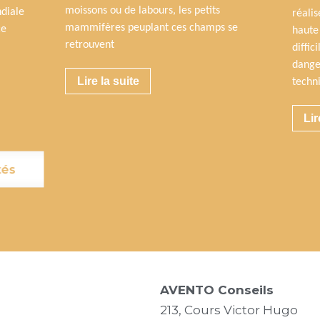
moissons ou de labours, les petits
diale
réalis
mammifères peuplant ces champs se
ce
haute
retrouvent
diffic
dange
Lire la suite
techn
Lir
tés
AVENTO Conseils
213, Cours Victor Hugo