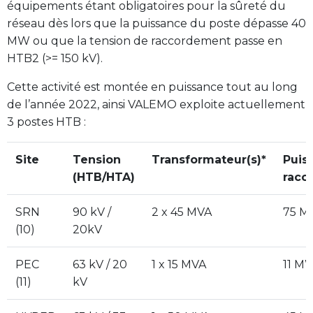
équipements étant obligatoires pour la sûreté du
réseau dès lors que la puissance du poste dépasse 40
MW ou que la tension de raccordement passe en
HTB2 (>= 150 kV).
Cette activité est montée en puissance tout au long
de l’année 2022, ainsi VALEMO exploite actuellement
3 postes HTB :
Site
Tension
Transformateur(s)*
Puis
(HTB/HTA)
racc
SRN
90 kV /
2 x 45 MVA
75 
(10)
20kV
PEC
63 kV / 20
1 x 15 MVA
11 M
(11)
kV