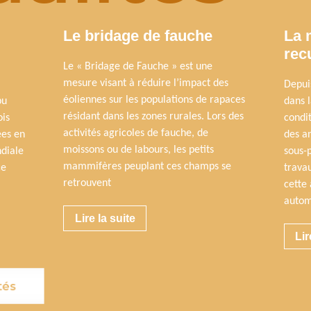
Le bridage de fauche
La 
rec
Le « Bridage de Fauche » est une
mesure visant à réduire l’impact des
Depuis
éoliennes sur les populations de rapaces
pu
dans 
résidant dans les zones rurales. Lors des
ois
condi
activités agricoles de fauche, de
ées en
des a
moissons ou de labours, les petits
diale
sous-
mammifères peuplant ces champs se
ce
trava
retrouvent
cette
autom
Lire la suite
Lir
tés