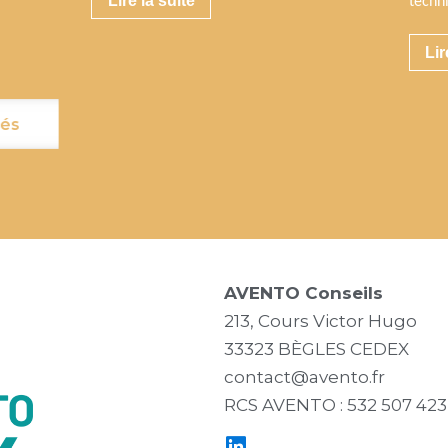
Lire la suite
techn
Lir
tés
AVENTO Conseils
213, Cours Victor Hugo
33323 BÈGLES CEDEX
contact@avento.fr
RCS AVENTO : 532 507 42