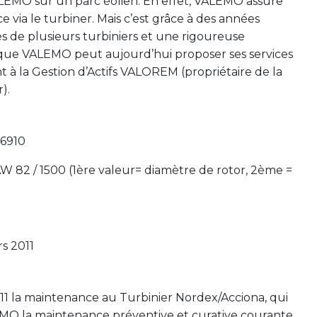
LEMO sur un parc éolien. En effet, VALEMO assure
via le turbiner. Mais c’est grâce à des années
s de plusieurs turbiniers et une rigoureuse
que VALEMO peut aujourd’hui proposer ses services
à la Gestion d’Actifs VALOREM (propriétaire de la
).
76910
W 82 / 1500 (1ère valeur= diamètre de rotor, 2ème =
rs 2011
011 la maintenance au Turbinier Nordex/Acciona, qui
MO la maintenance préventive et curative courante.