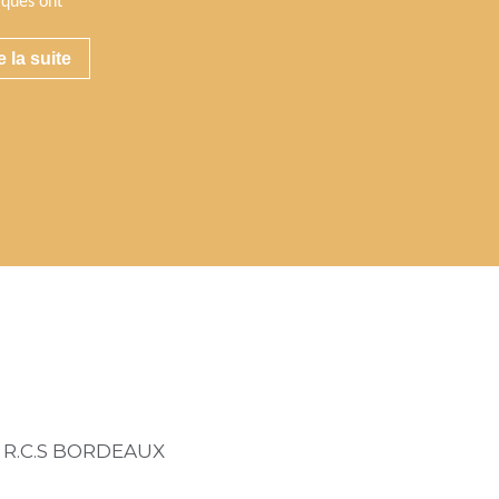
iques ont
e la suite
3 R.C.S BORDEAUX