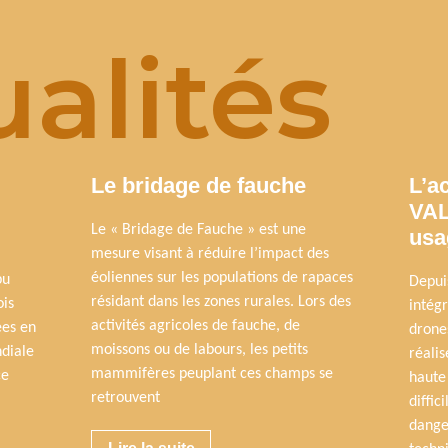
alités
Le bridage de fauche
L’a
VAL
Le « Bridage de Fauche » est une
usa
mesure visant à réduire l’impact des
éoliennes sur les populations de rapaces
pu
Depui
résidant dans les zones rurales. Lors des
ois
intég
activités agricoles de fauche, de
ées en
drone
moissons ou de labours, les petits
diale
réalis
mammifères peuplant ces champs se
ce
haute
retrouvent
diffic
dange