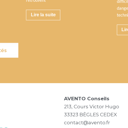
retrouvent
diffic
dange
Lire la suite
techn
Lir
tés
AVENTO Conseils
213, Cours Victor Hugo
33323 BÈGLES CEDEX
contact@avento.fr