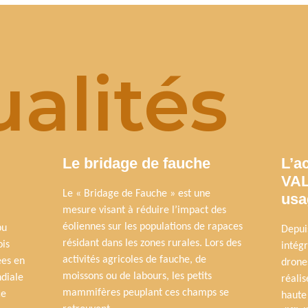
alités
Le bridage de fauche
L’a
VAL
Le « Bridage de Fauche » est une
usa
mesure visant à réduire l’impact des
éoliennes sur les populations de rapaces
pu
Depui
résidant dans les zones rurales. Lors des
ois
intég
activités agricoles de fauche, de
ées en
drone
moissons ou de labours, les petits
diale
réalis
mammifères peuplant ces champs se
ce
haute