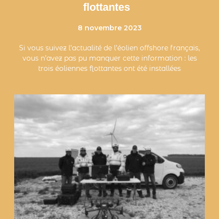
flottantes
8 novembre 2023
Si vous suivez l’actualité de l’éolien offshore français,
vous n’avez pas pu manquer cette information : les
trois éoliennes flottantes ont été installées