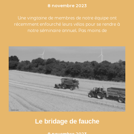
8 novembre 2023
Une vingtaine de membres de notre équipe ont
récemment enfourché leurs vélos pour se rendre à
notre séminaire annuel. Pas moins de
Le bridage de fauche