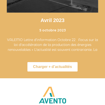
Avril 2023
5 octobre 2023
VALEMO Lettre d’information Octobre 22 Focus sur la
loi d’accélération de la production des énergies
renouvelables « L’actualité est souvent contrariante. La
Charger + d'actualités