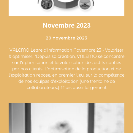
Novembre 2023
20 novembre 2023
VALEMO Lettre d'information Novembre 23 - Valoriser
& optimiser. "Depuis sa création, VALEMO se concentre
sur l'optimisation et la valorisation des actifs confiés
par nos clients. L'optimisation de la production et de
l'exploitation repose, en premier lieu, sur la compétence
de nos équipes d'exploitation (une trentaine de
collaborateurs.) Mais aussi largement