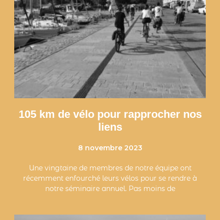
105 km de vélo pour rapprocher nos
liens
8 novembre 2023
Une vingtaine de membres de notre équipe ont
récemment enfourché leurs vélos pour se rendre à
notre séminaire annuel. Pas moins de