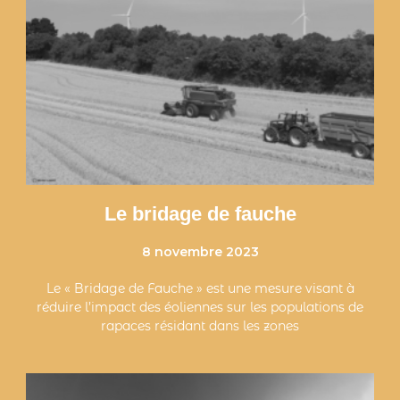
Le bridage de fauche
8 novembre 2023
Le « Bridage de Fauche » est une mesure visant à
réduire l’impact des éoliennes sur les populations de
rapaces résidant dans les zones