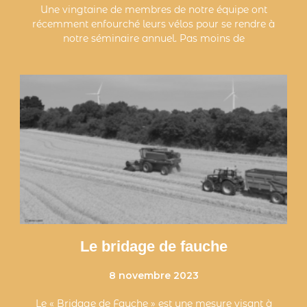
Une vingtaine de membres de notre équipe ont
récemment enfourché leurs vélos pour se rendre à
notre séminaire annuel. Pas moins de
Le bridage de fauche
8 novembre 2023
Le « Bridage de Fauche » est une mesure visant à