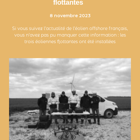
flottantes
8 novembre 2023
Si vous suivez l’actualité de l’éolien offshore français,
vous n’avez pas pu manquer cette information : les
trois éoliennes flottantes ont été installées