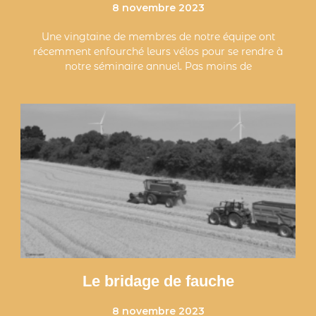
8 novembre 2023
Une vingtaine de membres de notre équipe ont
récemment enfourché leurs vélos pour se rendre à
notre séminaire annuel. Pas moins de
Le bridage de fauche
8 novembre 2023