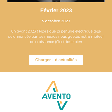
Février 2023
5 octobre 2023
En avant 2023 ! Alors que la pénurie électrique telle
qu’annoncée par les médias nous guette, notre moteur
de croissance (électrique bien
Charger + d'actualités