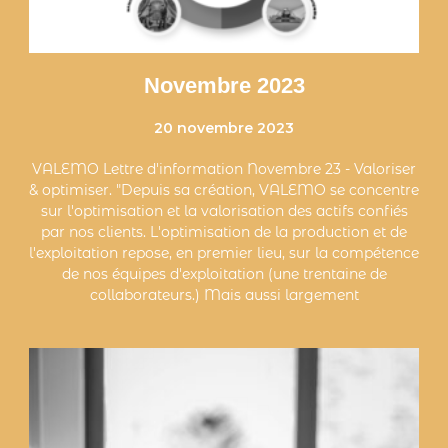
Novembre 2023
20 novembre 2023
VALEMO Lettre d'information Novembre 23 - Valoriser
& optimiser. "Depuis sa création, VALEMO se concentre
sur l'optimisation et la valorisation des actifs confiés
par nos clients. L'optimisation de la production et de
l'exploitation repose, en premier lieu, sur la compétence
de nos équipes d'exploitation (une trentaine de
collaborateurs.) Mais aussi largement